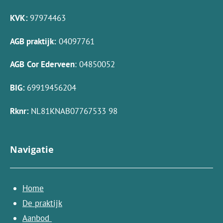
KVK:
97974463
AGB praktijk:
04097761
AGB
Cor Ederveen
: 04850052
BIG:
69919456204
Rknr:
NL81KNAB07767533 98
Navigatie
Home
De praktijk
Aanbod