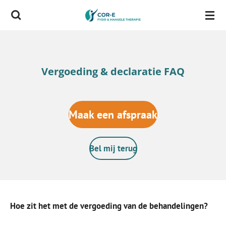
Ga
direct
naar
de
Vergoeding & declaratie FAQ
hoofdinhoud
Maak een afspraak
Bel mij terug
Hoe zit het met de vergoeding van de behandelingen?