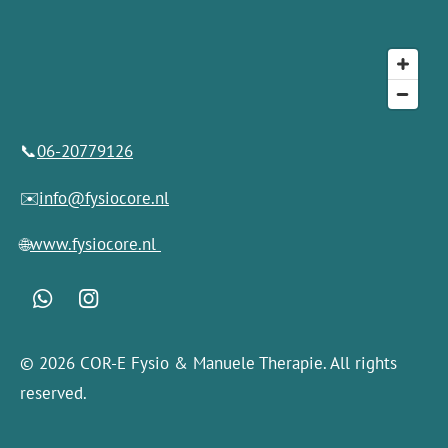
📞
06-20779126
✉️
info@fysiocore.nl
🌐
www.fysiocore.nl
W
I
h
n
a
s
© 2026 COR-E Fysio & Manuele Therapie. All rights
t
t
s
a
reserved.
A
g
p
r
p
a