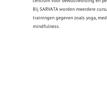
centrum voor bewustwording en per
Bij SARVATA worden meerdere cursu
trainingen gegeven zoals yoga, medit
mindfulness.