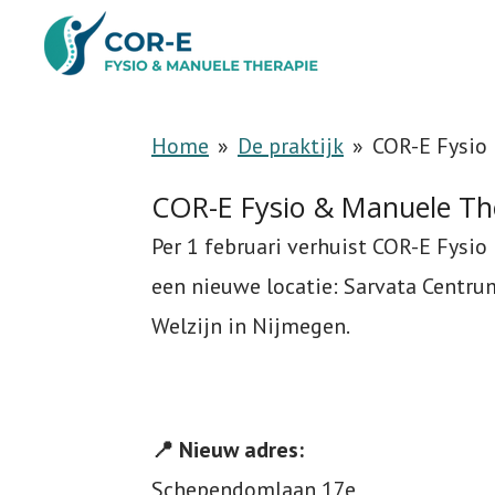
Ga
direct
naar
Home
»
De praktijk
»
COR-E Fysio 
de
hoofdinhoud
COR-E Fysio & Manuele The
Per 1 februari verhuist COR-E Fysi
een nieuwe locatie: Sarvata Centr
Welzijn in Nijmegen.
📍 Nieuw adres:
Schependomlaan 17e